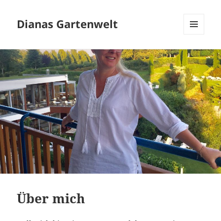
Dianas Gartenwelt
MENÜ
UND
WIDGETS
Über mich