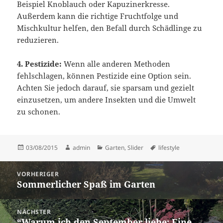
Beispiel Knoblauch oder Kapuzinerkresse.
Außerdem kann die richtige Fruchtfolge und
Mischkultur helfen, den Befall durch Schädlinge zu
reduzieren.
4. Pestizide:
Wenn alle anderen Methoden
fehlschlagen, können Pestizide eine Option sein.
Achten Sie jedoch darauf, sie sparsam und gezielt
einzusetzen, um andere Insekten und die Umwelt
zu schonen.
Veröffentlicht
Autor
Kategorien
Schlagwörter
03/08/2015
admin
Garten
,
Slider
lifestyle
am
Beitragsnavigation
VORHERIGER
Sommerlicher Spaß im Garten
Vorheriger
Beitrag:
NÄCHSTER
“Warum ich den September liebe: Eine
Nächster