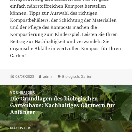
einfach nährstoffreichen Kompost herstellen
können. Tipps zur Auswahl des richtigen
Kompostbehälters, der Schichtung der Materialien
und der Pflege des Komposts machen die
Kompostierung zum Kinderspiel. Leisten Sie Ihren
Beitrag zur Nachhaltigkeit und verwandeln Sie
organische Abfälle in wertvollen Kompost für Ihren
Garten!
Veröffentlicht
Autor
Kategorien
08/08/2023
admin
Biologisch
,
Garten
am
Beitragsnavigation
VORHERIGER
Die Grundlagen des biologischen
Vorheriger
Gartenbaus: Nachhaltiges Gärtnern für
Beitrag:
Anfänger
NÄCHSTER